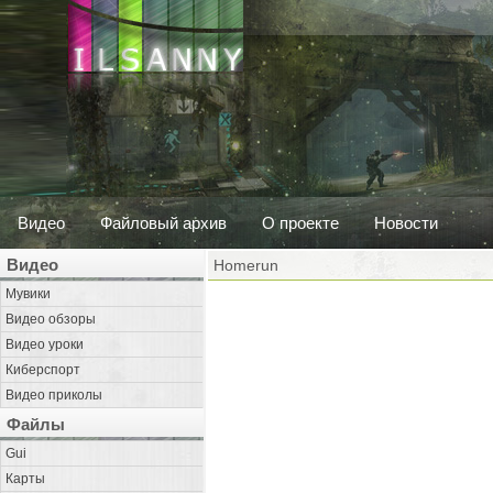
Видео
Файловый архив
О проекте
Новости
Видео
Homerun
Мувики
Видео обзоры
Видео уроки
Киберспорт
Видео приколы
Файлы
Gui
Карты