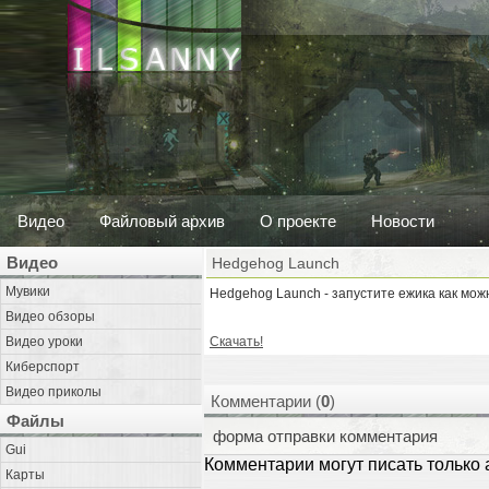
Видео
Файловый архив
О проекте
Новости
Видео
Hedgehog Launch
Мувики
Hedgehog Launch - запустите ежика как мож
Видео обзоры
Видео уроки
Скачать!
Киберспорт
Видео приколы
Комментарии (
0
)
Файлы
форма отправки комментария
Gui
Комментарии могут писать только
Карты