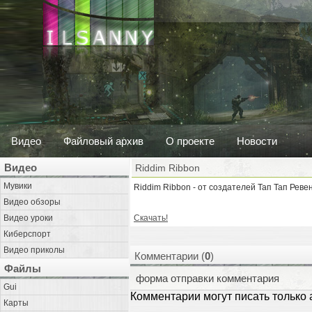
Видео
Файловый архив
О проекте
Новости
Видео
Riddim Ribbon
Мувики
Riddim Ribbon - от создателей Тап Тап Рев
Видео обзоры
Видео уроки
Скачать!
Киберспорт
Видео приколы
Комментарии (
0
)
Файлы
форма отправки комментария
Gui
Комментарии могут писать только
Карты