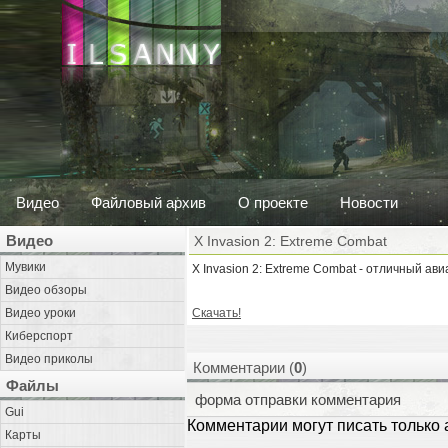
Видео
Файловый архив
О проекте
Новости
Видео
X Invasion 2: Extreme Combat
Мувики
X Invasion 2: Extreme Combat - отличный ав
Видео обзоры
Видео уроки
Скачать!
Киберспорт
Видео приколы
Комментарии (
0
)
Файлы
форма отправки комментария
Gui
Комментарии могут писать только
Карты