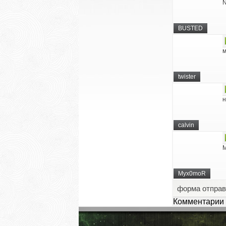
N
BUSTED
м
twister
н
calvin
М
Myx0moR
форма отправ
Комментарии 