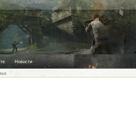
кте
Новости
ksus