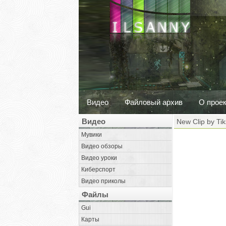
Видео
Файловый архив
О прое
Видео
New Clip by Ti
Мувики
Видео обзоры
Видео уроки
Киберспорт
Видео приколы
Файлы
Gui
Карты