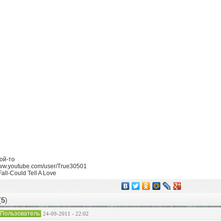
кой-то
www.youtube.com/user/True30501
all-Could Tell A Love
(
5
)
Пользователь
24-09-2011 - 22:02