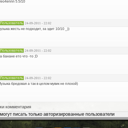
eo4ennn 5.5/10
Пользователь
24-09-2011 - 22:02
узыка жесть не подходит, за эдит 10/10 _))
Пользователь
24-09-2011 - 22:02
а банане ето что -то ;D
Пользователь
24-09-2011 - 22:02
узыка бредовая а так в целом мувик не плохой)
ки комментария
могут писать только авторизированные пользователи