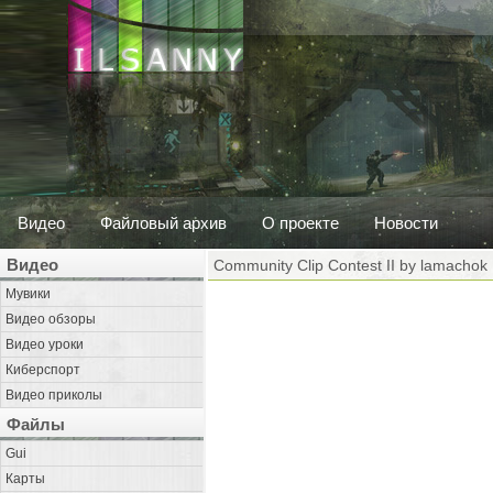
Видео
Файловый архив
О проекте
Новости
Видео
Community Clip Contest II by lamachok
Мувики
Видео обзоры
Видео уроки
Киберспорт
Видео приколы
Файлы
Gui
Карты