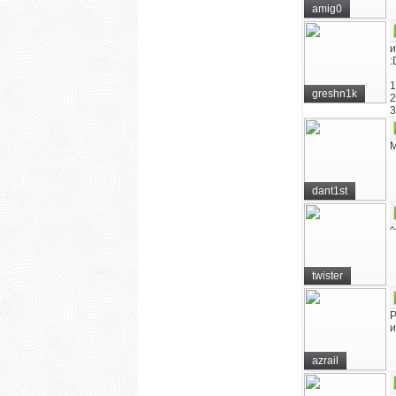
amig0
и
:
1
greshn1k
2
3
М
dant1st
^
twister
Р
и
azrail