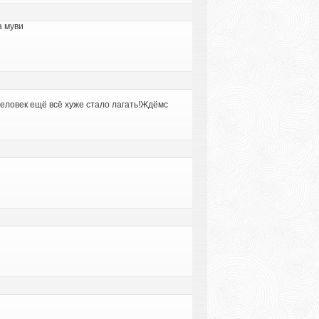
а муви
человек ещё всё хуже стало лагать!Ждёмс