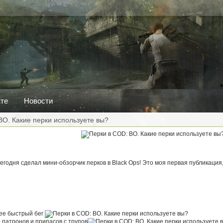
кте
Новости
BO. Какие перки используете вы?
Сегодня сделал мини-обзорчик перков в Black Ops! Это моя первая публикация
ее быстрый бег
р патронов и припасов с трупов