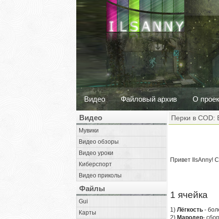
Видео
Файловый архив
О прое
Видео
Перки в COD: 
Мувики
Видео обзоры
Видео уроки
Привет IlsAnny! 
Киберспорт
Видео приколы
Файлы
1 ячейка
Gui
1)
Лёгкость
- бол
Карты
2)
Мародер
- сбо