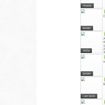
Howdy
О
twister
А
б
1
2
VoDa
3
о
twister
Б
i am lenin