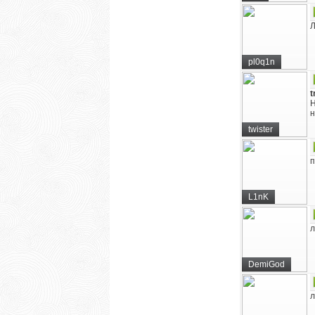
Л
pl0q1n
t
Н
н
twister
п
L1nK
л
DemiGod
л