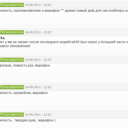
Пользователь
24-09-2011 - 22:02
егкость, проникновенние и марафон ^^ думаю самый деф для сик снайпера н
Пользователь
24-09-2011 - 22:02
rka
,
ет у мя не лагает после последнего апдейта!НО был опрос у большей части 
ового обновления!
Пользователь
24-09-2011 - 22:02
ризрак, ловкость рук, марафон
Пользователь
24-09-2011 - 22:02
егкость, оружейник, марафон
Пользователь
24-09-2011 - 22:02
егкость , твердая рука , марафон )