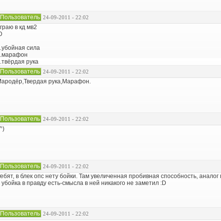
Пользователь
24-09-2011 - 22:02
граю в кд мв2
D
.убойная сила
.марафон
.твёрдая рука
Пользователь
24-09-2011 - 22:02
ародёр,Твердая рука,Марафон.
Пользователь
24-09-2011 - 22:02
^)
Пользователь
24-09-2011 - 22:02
ебят, в блек опс нету бойки. Там увеличенная пробивная способность, аналог 
 убойка в правду есть-смысла в ней никакого не заметил :D
Пользователь
24-09-2011 - 22:02