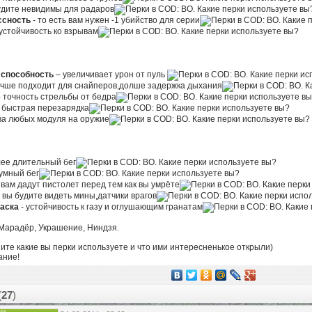
будите невидимы для радаров
ссность
- то есть вам нужен -1 убийство для серии
 устойчивость ко взрывам
способность
– увеличивает урон от пуль
учше подходит для снайперов,долше задержка дыхания
- точность стрельбы от бедра
 быстрая перезарядка
ва любых модуля на оружие
лее длительный бег
умный бег
 вам дадут пистолет перед тем как вы умрёте
ь вы будите видеть мины,датчики врагов
маска
- устойчивость к газу и оглушающим гранатам
 Марадёр, Украшение, Ниндзя.
ите какие вы перки используете и что ими интересненькое открыли)
ание!
(
27
)