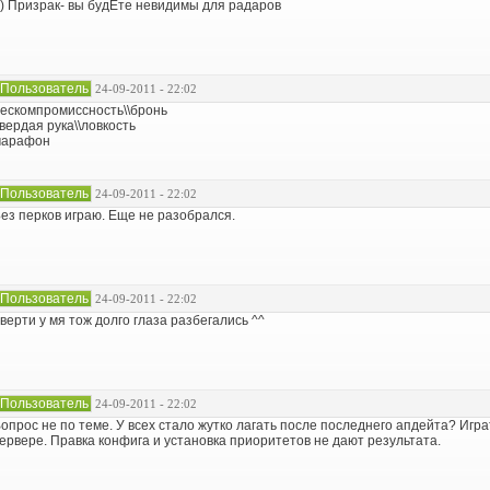
) Призрак- вы будЕте невидимы для радаров
Пользователь
24-09-2011 - 22:02
ескомпромиссность\\бронь
вердая рука\\ловкость
марафон
Пользователь
24-09-2011 - 22:02
ез перков играю. Еще не разобрался.
Пользователь
24-09-2011 - 22:02
верти у мя тож долго глаза разбегались ^^
Пользователь
24-09-2011 - 22:02
опрос не по теме. У всех стало жутко лагать после последнего апдейта? Иг
ервере. Правка конфига и установка приоритетов не дают результата.