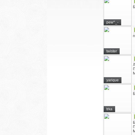
Б
pew^_-
п
twister
Л
П
yarique
Б
trka
Б
П