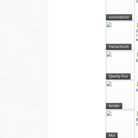
3
overwatcher
б
т
HanacHucb
Б
Qwerty-Fox
К
twister
В
с
trka