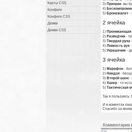
Карты CSS
3)
Призрак
- вы 
4)
Бескомпроми
Конфиги
5)
Бронежилет
-
Конфиги CSS
2 ячейка
Демки
Демки CSS
1)
Проникающая 
2)
Разведчик
- л
3)
Твердая рука
4)
Ловкость рук
-
5)
Украшение
- д
3 ячейка
1)
Марафон
- бо
2)
Ниндзя
- бесш
3)
Второй шанс
-
4)
Хакер
- то ест
5)
Тактическая 
Так я пользуюсь:
И в коментах пиш
Спасибо за вним
Комментарии 