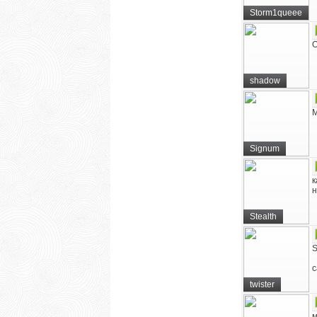
Storm1queee
О
shadow
М
Signum
к
н
Stealth
S
с
twister
м