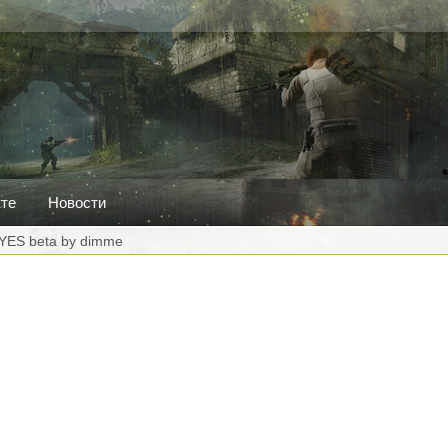
кте
Новости
ES beta by dimme