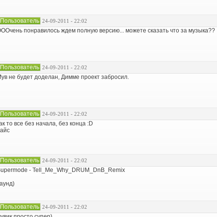
Пользователь
24-09-2011 - 22:02
ООчень понравилось ждем полную версию... можете сказать что за музыка??
Пользователь
24-09-2011 - 22:02
ув не будет доделан, Димме проект забросил.
Пользователь
24-09-2011 - 22:02
ак то все без начала, без конца :D
айс
Пользователь
24-09-2011 - 22:02
upermode - Tell_Me_Why_DRUM_DnB_Remix
аунд)
Пользователь
24-09-2011 - 22:02
увик просто супер)