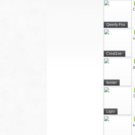
О
Qwerty-Fox
s
Creat1ve-
д
twister
Э
Ligro
к