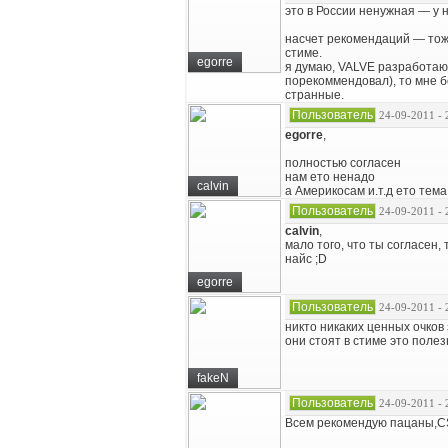
это в России ненужная — у 
насчет рекомендаций — тоже
стиме.
egorre
я думаю, VALVE разработают 
порекоммендовал), то мне б
странные.
Пользователь
24-09-2011 - 
egorre
,
полностью согласен
нам ето ненадо
calvin
а Америкосам и.т.д ето тема
Пользователь
24-09-2011 - 
calvin
,
мало того, что ты согласен,
найс ;D
egorre
Пользователь
24-09-2011 - 
никто никаких ценных очков 
они стоят в стиме это полез
fakeN
Пользователь
24-09-2011 - 
Всем рекомендую пацаны,CS