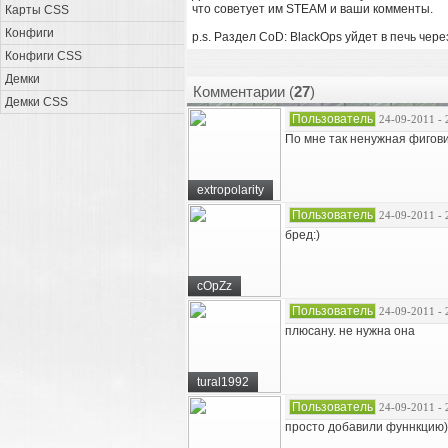
что советует им STEAM и ваши комменты.
Карты CSS
Конфиги
p.s. Раздел CoD: BlackOps уйдет в печь чере
Конфиги CSS
Демки
Комментарии (
27
)
Демки CSS
Пользователь
24-09-2011 - 
По мне так ненужная фигов
extropolarity
Пользователь
24-09-2011 - 
бред:)
cOpZz
Пользователь
24-09-2011 - 
плюсану. не нужна она
tural1992
Пользователь
24-09-2011 - 
просто добавили фуннкцию) 