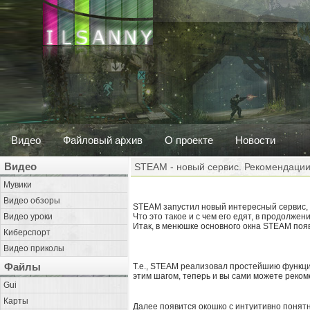
Видео
Файловый архив
О проекте
Новости
Видео
STEAM - новый сервис. Рекомендаци
Мувики
Видео обзоры
STEAM запустил новый интересный сервис, 
Видео уроки
Что это такое и с чем его едят, в продолжен
Итак, в менюшке основного окна STEAM появ
Киберспорт
Видео приколы
Файлы
Т.е., STEAM реализовал простейшию функци
этим шагом, теперь и вы сами можете реком
Gui
Карты
Далее появится окошко с интуитивно понятн