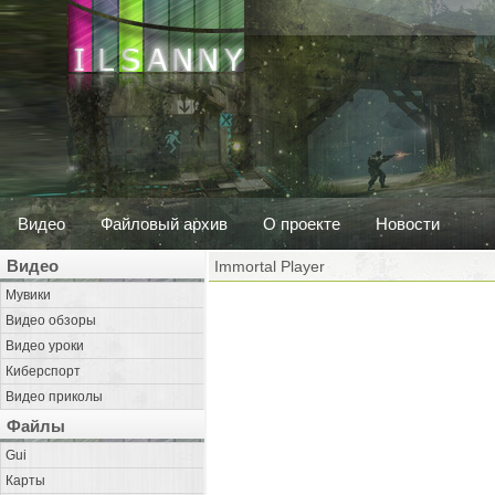
Видео
Файловый архив
О проекте
Новости
Видео
Immortal Player
Мувики
Видео обзоры
Видео уроки
Киберспорт
Видео приколы
Файлы
Gui
Карты