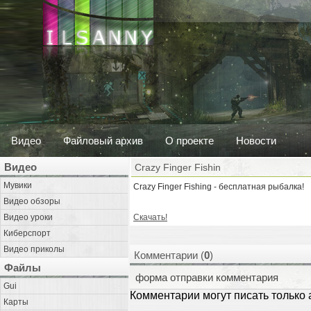
Видео
Файловый архив
О проекте
Новости
Видео
Crazy Finger Fishin
Мувики
Crazy Finger Fishing - бесплатная рыбалка!
Видео обзоры
Видео уроки
Скачать!
Киберспорт
Видео приколы
Комментарии (
0
)
Файлы
форма отправки комментария
Gui
Комментарии могут писать только
Карты