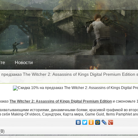
кте
Новости
предзаказ The Witcher 2: Assassins of Kings Digital Premium Edition 
заказ
The Witcher 2: Assassins of Kings Digital Premium Edition
и сэкономьте 
хватывающими историями, динамичными боями, красивой графикой во второй ча
в себя Making-Of videos, Саундтрек, Карта мира, Game Guid, Items Pamphlet and
(
0
)