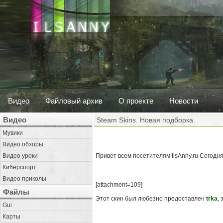
Видео
Файловый архив
О проекте
Новости
Видео
Steam Skins. Новая подборка.
Мувики
Видео обзоры
Видео уроки
Привет всем посетителям IlsAnny.ru Сегодня
Киберспорт
Видео приколы
[attachment=109]
Файлы
Этот скин был любезно предоставлен
trka
,
Gui
Карты