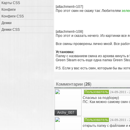
Карты CSS
[attachment=107]
Конфиги
Про этот скин не скажу так: Любителям
зеле
Конфиги CSS
Демки
Демки CSS
[attachment=108]
Про этот и сказать нечего. Из картинки все 
Все скины проверены лично мной. Все рабо
Установка:
Папку с названием скина из архива кинуть в
Green Steam есть еще одна папка Green Ste
P.S. Если у вас есть скин, которым бы вы хо
Комментарии (
26
)
Пользователь
24-09-2011 - 
Спасиьо за подборку)
ПС: Как можно самому скин 
Archy_007
Пользователь
24-09-2011 - 
открыть папку с файлами и 