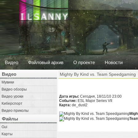
Видео
Файловый архив
О проекте
Новости
Видео
Mighty By Kind vs. Team Speedgaming
Мувики
Видео обзоры
Видео уроки
Дата игры:
Сегодня, 18/11/10 23:00
Событие:
ESL Major Series VII
Киберспорт
Карта:
de_dust2
Видео приколы
Migh
Файлы
Team
Gui
Карты