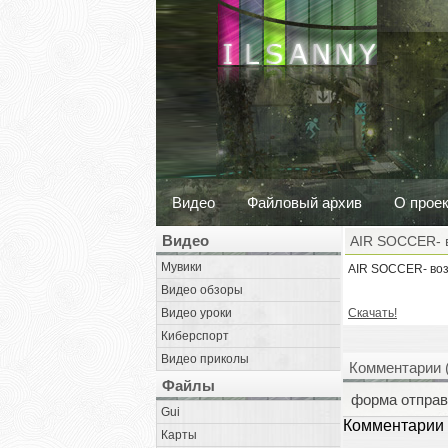
Видео
Файловый архив
О прое
Видео
AIR SOCCER- 
Мувики
AIR SOCCER- во
Видео обзоры
Видео уроки
Скачать!
Киберспорт
Видео приколы
Комментарии 
Файлы
форма отправ
Gui
Комментарии 
Карты