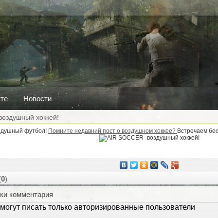
кте
Новости
воздушный хоккей!
здушный футбол!
Помните недавний пост о воздушном хоккее?
Встречаем бес
(
0
)
ки комментария
могут писать только авторизированные пользователи