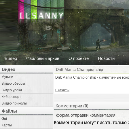
Видео
Файловый архив
О проекте
Новости
Видео
Drift Mania Championship
Мувики
Drift Mania Championship - симпотичные гон
Видео обзоры
Видео уроки
Скачать!
Киберспорт
Видео приколы
Комментарии (
0
)
Файлы
форма отправки комментария
Gui
Комментарии могут писать только
Карты