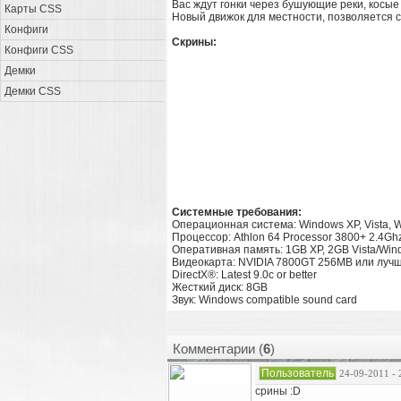
Вас ждут гонки через бушующие реки, косые
Карты CSS
Новый движок для местности, позволяется 
Конфиги
Скрины:
Конфиги CSS
Демки
Демки CSS
Системные требования:
Операционная система: Windows XP, Vista, 
Процессор: Athlon 64 Processor 3800+ 2.4Ghz
Оперативная память: 1GB XP, 2GB Vista/Win
Видеокарта: NVIDIA 7800GT 256MB или лучш
DirectX®: Latest 9.0c or better
Жесткий диск: 8GB
Звук: Windows compatible sound card
Комментарии (
6
)
Пользователь
24-09-2011 - 
срины :D