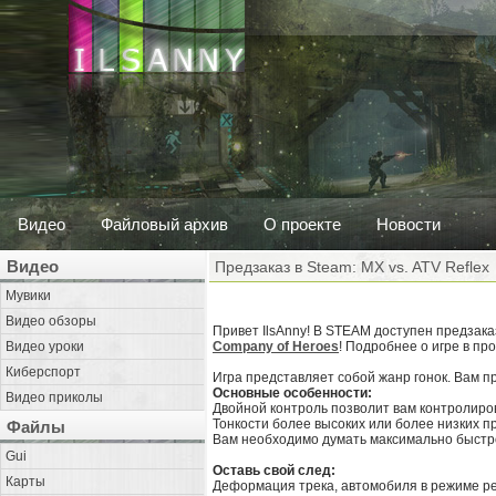
Видео
Файловый архив
О проекте
Новости
Видео
Предзаказ в Steam: MX vs. ATV Reflex
Мувики
Видео обзоры
Привет IlsAnny! В STEAM доступен предзак
Видео уроки
Company of Heroes
! Подробнее о игре в пр
Киберспорт
Игра представляет собой жанр гонок. Вам п
Основные особенности:
Видео приколы
Двойной контроль позволит вам контролиро
Тонкости более высоких или более низких п
Файлы
Вам необходимо думать максимально быстр
Gui
Оставь свой след:
Карты
Деформация трека, автомобиля в режиме реа