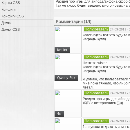
Раздел про игры для айпода/айфона скоро б
Карты CSS
Так же скоро будет введено много новых наг
Конфиги
Конфиги CSS
Комментарии (
14
)
Демки
Пользователь
Демки CSS
24-09-2011 - 
классно)ток вот что будите
награды кулл)
twister
Пользователь
24-09-2011 - 
Цитата: twister
классно)ток вот что будите
награды кулл)
Qwerty-Fox
Я думаю, что пользователи т
Мне пока тяжело, что-либо п
летал.
Пользователь
24-09-2011 - 
Раздел про игры для айпод
ЖДУ с нетерпением )))))
4e
Пользователь
24-09-2011 - 
1tap уехал отдыхать, а мы 