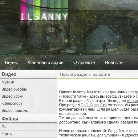
Видео
Файловый архив
О проекте
Новости
Видео
Новые разделы на сайте
Мувики
Видео обзоры
Привет IlsAnny! Мы открыли два новых разде
Видео уроки
-
Новости Valve
- здесь вы всегда узнаете о
Второй раздел был открыт благодаря
желан
Киберспорт
Про раздел
CoD: Black Ops
хотелось бы расс
комментариев к ним. Если раздел будет разв
Видео приколы
пользователей.
Т.е. на данный момент категория представля
Файлы
дороботано, как например сделан раздел по
Gui
И еще несколько новостей. Да, действительн
Карты
технические работы, для улучшения удобст