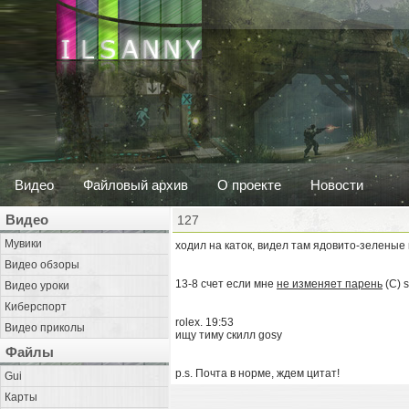
Видео
Файловый архив
О проекте
Новости
Видео
127
Мувики
ходил на каток, видел там ядовито-зеленые к
Видео обзоры
13-8 счет если мне
не изменяет парень
(C) 
Видео уроки
Киберспорт
rolex. 19:53
Видео приколы
ищу тиму скилл gosy
Файлы
p.s. Почта в норме, ждем цитат!
Gui
Карты