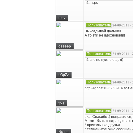
n1... sps
muv
Пользователь
24-09-2011 - 
Выкладывай дальше!
А то эти не вдохновили!
deeeep
Пользователь
24-09-2011 - 
n1 спс но нужно еще)))
cOpZz
Пользователь
24-09-2011 - 
http://rghost.ru/3253914
вот е
trka
Пользователь
24-09-2011 - 
trka, Спасибо :) понравился,
Может быть завтра сделаю п
* прикольные друзья
* темненькое окно сообщен
Nu-nu