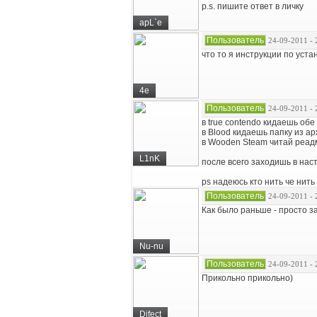
p.s. пишите ответ в личку
apL`e
Пользователь
24-09-2011 - 
что то я инструкции по уста
4e
Пользователь
24-09-2011 - 
в true contendo кидаешь обе
в Blood кидаешь папку из ар
в Wooden Steam читай реад
L1nK
после всего заходишь в нас
ps надеюсь кто нить че нить
Пользователь
24-09-2011 - 
Как было раньше - просто за
Nu-nu
Пользователь
24-09-2011 - 
Прикольно прикольно)
Difect