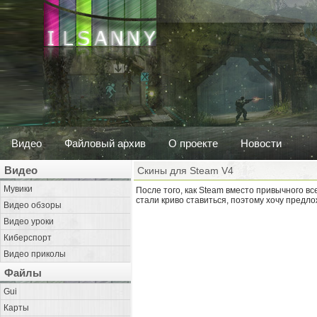
Видео
Файловый архив
О проекте
Новости
Видео
Скины для Steam V4
Мувики
После того, как Steam вместо привычного в
стали криво ставиться, поэтому хочу предл
Видео обзоры
Видео уроки
Киберспорт
Видео приколы
Файлы
Gui
Карты