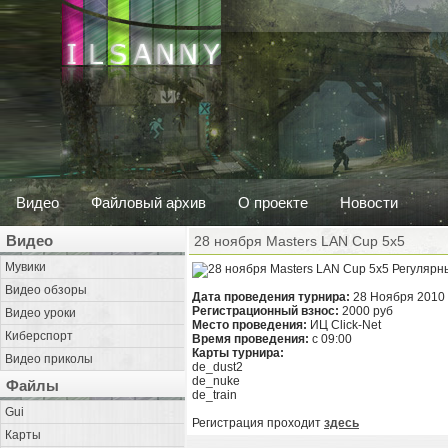
Видео
Файловый архив
О проекте
Новости
Видео
28 ноября Masters LAN Cup 5x5
Мувики
Регулярн
Видео обзоры
Дата проведения турнира:
28 Ноября 2010
Регистрационный взнос:
2000 руб
Видео уроки
Место проведения:
ИЦ Click-Net
Киберспорт
Время проведения:
c 09:00
Карты турнира:
Видео приколы
de_dust2
de_nuke
Файлы
de_train
Gui
Регистрация проходит
здесь
Карты