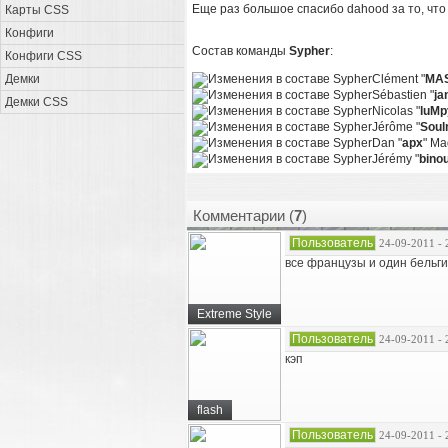
Еще раз большое спасибо dahood за то, что 
Карты CSS
Конфиги
Состав команды
Sypher
:
Конфиги CSS
Демки
Clément "
MA
Sébastien "
ja
Демки CSS
Nicolas "
luMp
Jérôme "
Sou
Dan "
apx
" Ma
Jérémy "
bino
Комментарии (
7
)
Пользователь
24-09-2011 - 
все французы и один бельг
Extreme Style
Пользователь
24-09-2011 - 
кэп
flash
Пользователь
24-09-2011 - 