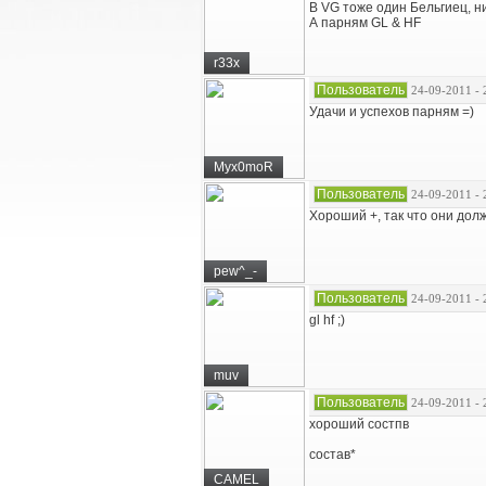
В VG тоже один Бельгиец, ни
А парням GL & HF
r33x
Пользователь
24-09-2011 - 
Удачи и успехов парням =)
Myx0moR
Пользователь
24-09-2011 - 
Хороший +, так что они дол
pew^_-
Пользователь
24-09-2011 - 
gl hf ;)
muv
Пользователь
24-09-2011 - 
хороший состпв
состав*
CAMEL