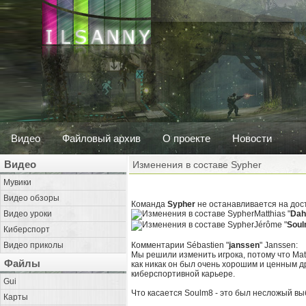
Видео
Файловый архив
О проекте
Новости
Видео
Изменения в составе Sypher
Мувики
Видео обзоры
Команда
Sypher
не останавливается на дост
Видео уроки
Matthias "
Dah
Jérôme "
Sou
Киберспорт
Видео приколы
Комментарии Sébastien "
janssen
" Janssen:
Мы решили изменить игрока, потому что Matt
Файлы
как никак он был очень хорошим и ценным др
киберспортивной карьере.
Gui
Что касается Soulm8 - это был несложый вы
Карты