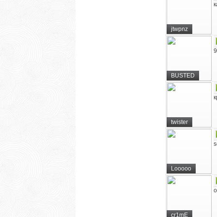
к
jtwpnz
9
BUSTED
к
twister
s
Looooo
о
cr1mE