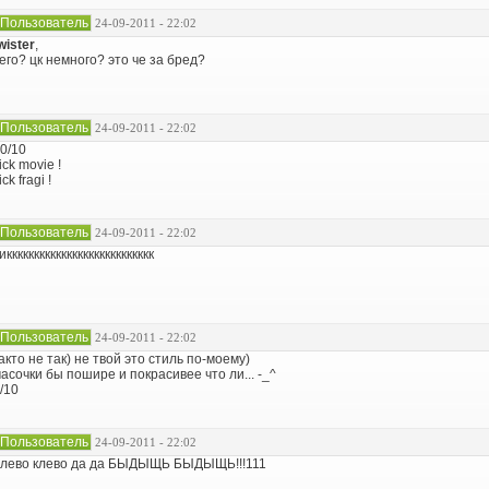
Пользователь
24-09-2011 - 22:02
wister
,
его? цк немного? это че за бред?
Пользователь
24-09-2011 - 22:02
0/10
ick movie !
ick fragi !
Пользователь
24-09-2011 - 22:02
иккккккккккккккккккккккккккк
Пользователь
24-09-2011 - 22:02
акто не так) не твой это стиль по-моему)
асочки бы пошире и покрасивее что ли... -_^
/10
Пользователь
24-09-2011 - 22:02
лево клево да да БЫДЫЩЬ БЫДЫЩЬ!!!111