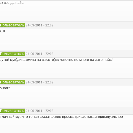
ак всегда найс
Пользователь
24-09-2011 - 22:02
/10
Пользователь
24-09-2011 - 22:02
рутой мув)динаммика на высоте)цк конечно не много на зато найс!
Пользователь
24-09-2011 - 22:02
ound?
Пользователь
24-09-2011 - 22:02
тличный мув,что то так сказать свое просматривается...индивидуальное