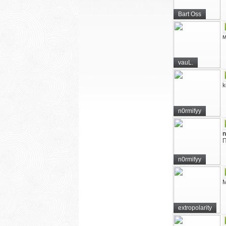
Bart Oss
м
vauL.
k
n0rmifyy
П
n0rmifyy
М
extropolarity