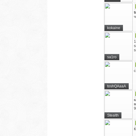
t
ч
kokaine
1
s
s
sa1ro
с
toshQAaaA
к
м
9
Stealth
К