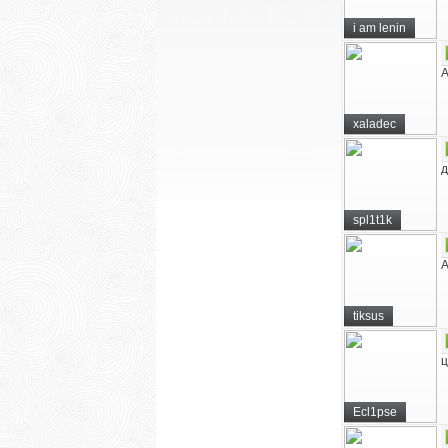
i am lenin
A
xaladec
д
spl1t1k
А
tiksus
ц
Ecl1pse