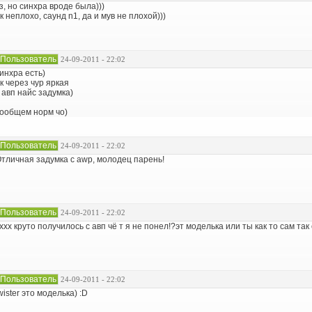
з, но синхра вроде была)))
к неплохо, саунд n1, да и мув не плохой)))
Пользователь
24-09-2011 - 22:02
инхра есть)
к через чур яркая
 авп найс задумка)
ообщем норм чо)
Пользователь
24-09-2011 - 22:02
тличная задумка с awp, молодец парень!
Пользователь
24-09-2011 - 22:02
ххх круто получилось с авп чё т я не понел!?эт моделька или ты как то сам т
Пользователь
24-09-2011 - 22:02
wister это моделька) :D