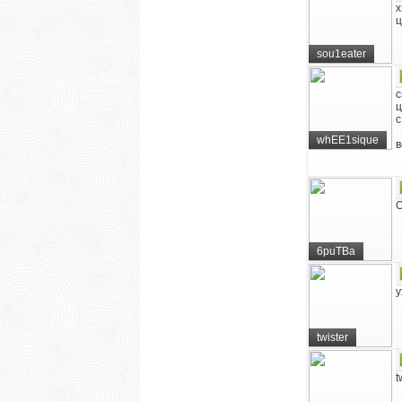
х
ц
sou1eater
с
ц
с
whEE1sique
в
О
6puTBa
у
twister
t