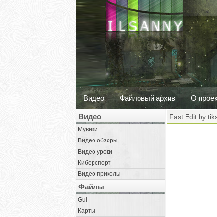
Видео
Файловый архив
О прое
Видео
Fast Edit by tik
Мувики
Видео обзоры
Видео уроки
Киберспорт
Видео приколы
Файлы
Gui
Карты