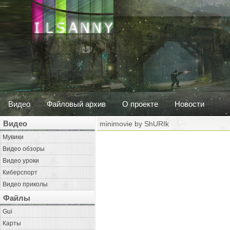
Видео
Файловый архив
О проекте
Новости
Видео
minimovie by ShURIk
Мувики
Видео обзоры
Видео уроки
Киберспорт
Видео приколы
Файлы
Gui
Карты