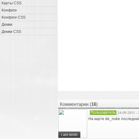
Карты CSS
Конфиги
Конфиги CSS
Демки
Демки CSS
Комментарии (
16
)
Пользователь
24-09-2011 - 
На карте de_nuke последни
i am lenin