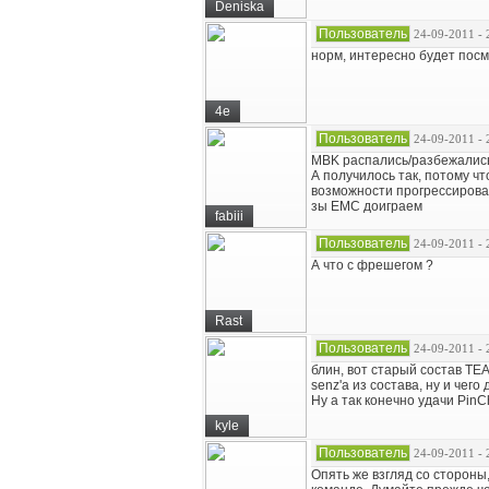
Deniska
Пользователь
24-09-2011 - 
норм, интересно будет посм
4e
Пользователь
24-09-2011 - 
MBK распались/разбежались
А получилось так, потому 
возможности прогрессироват
зы ЕМС доиграем
fabiii
Пользователь
24-09-2011 - 
А что с фрешегом ?
Rast
Пользователь
24-09-2011 - 
блин, вот старый состав TEA
senz'а из состава, ну и чего
Ну а так конечно удачи PinC
kyle
Пользователь
24-09-2011 - 
Опять же взгляд со стороны,