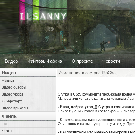
Видео
Файловый архив
О проекте
Новости
Видео
Изменения в составе PinCho
Мувики
Видео обзоры
Видео уроки
С утра в CS:S комьюнити пробежала волна у
Мы решили узнать у капитана команды Ивана 
Киберспорт
- Иван, доброе утро_)) С утра в комьюнити
Видео приколы
Привет. Да, мы взяли в состав фаби и лиззе
Файлы
- С чем связаны данные изменения и с к
Они пришли на смену фрешегу и видку. При
Gui
Карты
- Вы посчитали, что именно эти игроки б