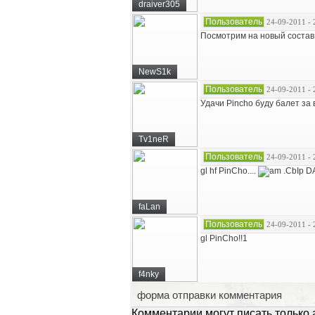
draiver305
Пользователь
24-09-2011 - 
Посмотрим на новый состав
NewS1k
Пользователь
24-09-2011 - 
Удачи Pincho буду балет за ва
Tv1neR
Пользователь
24-09-2011 - 
gl hf PinCho....
.CbIp DAV
faLan
Пользователь
24-09-2011 - 
gl PinCho!!1
f4nky
форма отправки комментария
Комментарии могут писать только