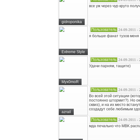
все уж через чур круто полу
gidroponika
Пользователь
24-09-2011 - 
я больше фанат тузов меня
Extreme Style
Пользователь
24-09-2011 - 
Удачи парням, тащите)
Myx0moR
Пользователь
24-09-2011 - 
Во всей этой ситуации (кот
постоянно штормит?). Но ока
сквиз), и на их место встану
создадут себе любимым здо
azrail
Пользователь
24-09-2011 - 
мда печально что MBK распа