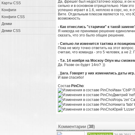
Да, фрешег был недостаточно хорош, и он н
Карты CSS
сильно и в основном отрицательно. Нам это
Конфиги
успешно играет в 1.6, неплохо в сорс, но, 
Вите. Отдельным плюсом является то, что Ю
Конфиги CSS
возможность
Демки
- Как отнеслись "старички" к такой замене
Демки CSS
Я никогда не принимаю решение единолично,
сказать, что это было общее решение.
- Сильно ли изменится тактика и позицио
Пока не могу точно ответить на этот вопрос
считаю, что команда - это 5 человек, а не 
- Т.е. 14 ноября на Москоу Опун мы смож
Да. Разве он будет 14го? :))
_))ага. Говорят у них изменились даты игр
И вам спасибо!
Состав
PinCho
:
Иван 'CbIP' 
Дмитрий 'nef
Игорь 'zei' 
Никита 'fabi'
Юрий 'Lizze
Комментарии (
38
)
Пользователь
24-09-2011 - 