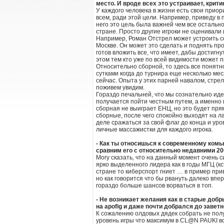
место. И вроде всех это устраивает, крит
У каждого человека в жизни есть свои приор
всем, ради этой цели. Например, приведу в
него это цель была важней чем все остально
стране. Просто другие игроки не оценивали 
Например, Роман Отстрел может устроить се
Москве. Он может это сделать и поднять прое
готов вложить все, что имеет, дабы достигн
этом тем кто уже по всей видимости может п
Относительно сборной, то здесь все понятн
сутками когда до турнира еще несколько ме
сейчас. Опыта у этих парней навалом, стрел
поживем увидим.
Гораздо печальней, что мы сознательно идет
получается пойти честным путем, а именно в
сборная не выиграет ЕНЦ, но это будет прям
сборные, после чего спокойно выходят на ла
деле сражаться за свой флаг до конца и уро
личные массажистки для каждого игрока.
- Как ты относишься к современному комь
сравним его с относительно недавними 20
Могу сказать, что на данный момент очень с
ярко выделенного лидера как в годы МГЦ (кс
стране то киберспорт гниет … в пример при
но как говорится что бы рвануть далеко впер
гораздо больше шансов ворваться в топ.
- Не возникает желания как в старые доб
на apofig и даже почти добрался до заветн
К сожалению олдовых дядек собрать не получ
уровень игры что максимум в CL@N PAUKI во