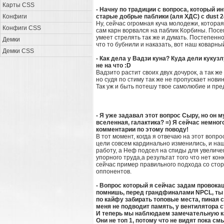
Карты CSS
- Начну по традиции с вопроса, который 
Конфиги
старые добрые паблики (аля ХДС) с dust 
Ну, сейчас огромная куча молодежи, котора
Конфиги CSS
сам карн ворвался на паблик Корбины. Посем
умеет стрелять так же и думать. Постепенн
Демки
что то бубнили и наказать, вот наш коварны
Демки CSS
- Как дела у Вадзи куна? Куда дели кукузл
не на что :D
Вадзито растит своих двух дочурок, а так ж
но судя по стиму так же не пропускает нови
Так уж и быть потешу твое самолюбие и пред
- Я уже задавал этот вопрос Сыру, но он 
вселенная, галактика? =) Я сейчас немного
комментарии по этому поводу!
В тот момент, когда я отвечаю на этот вопр
цели совсем кардинально изменились, и наша
работу, а Неф подсел на спиды для увеличен
упорного труда,а результат того что нет ко
сейчас пример правильного подхода со сто
оппонентов.
- Вопрос который я сейчас задам провокац
помнишь, перед грандфиналами NPCL, ты за
по кайфу забирать топовые места, пиная с
меня не подводит память, у вентилятора 
И теперь мы наблюдаем замечательную ка
Они не топ 1, потому что не видят пока с