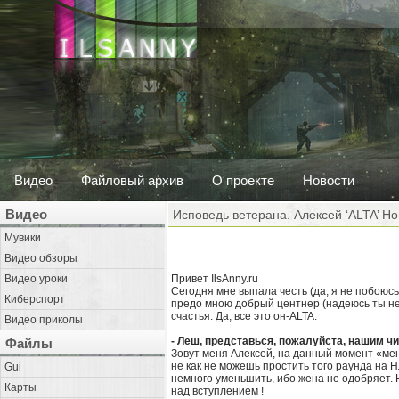
Видео
Файловый архив
О проекте
Новости
Видео
Исповедь ветерана. Алексей ‘ALTA’ Н
Мувики
Видео обзоры
Видео уроки
Привет IlsAnny.ru
Сегодня мне выпала честь (да, я не побоюсь
Киберспорт
предо мною добрый центнер (надеюсь ты не 
счастья. Да, все это он-ALTA.
Видео приколы
- Леш, представься, пожалуйста, нашим чи
Файлы
Зовут меня Алексей, на данный момент «ме
не как не можешь простить того раунда на Н
Gui
немного уменьшить, ибо жена не одобряет. 
Карты
над вступлением !