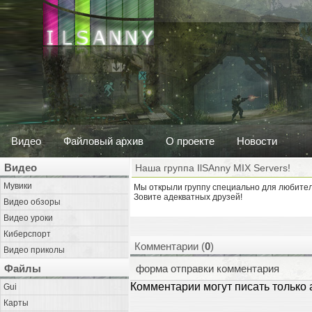
Видео
Файловый архив
О проекте
Новости
Видео
Наша группа IlSAnny MIX Servers!
Мувики
Мы открыли группу специально для любителе
Зовите адекватных друзей!
Видео обзоры
Видео уроки
Киберспорт
Комментарии (
0
)
Видео приколы
Файлы
форма отправки комментария
Комментарии могут писать только
Gui
Карты