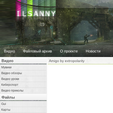
Видео
Файловый архив
О проекте
Новости
Видео
Amigo by extropolarity
Мувики
Видео обзоры
Видео уроки
Киберспорт
Видео приколы
Файлы
Gui
Карты