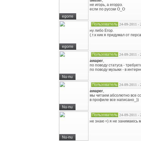
twister
,
не игорь, а егоррэ.
если по русски О_О
egorre
Пользователь
24-09-2011 - 
ну либо Егор.
(.т.к ник я придумал от перс
egorre
Пользователь
24-09-2011 - 
awaper
,
по поводу статуса - требуе
по поводу музыки - в интерн
Nu-nu
Пользователь
24-09-2011 - 
awaper
,
мы читаем абсолютно все с
в профиле все написано_))
Nu-nu
Пользователь
24-09-2011 - 
не знаю =) я не занимаюсь 
Nu-nu