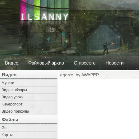
Видео
Файловый архив
О проекте
Новости
Видео
egorre. by AWAPER
Мувики
Видео обзоры
Видео уроки
Киберспорт
Видео приколы
Файлы
Gui
Карты