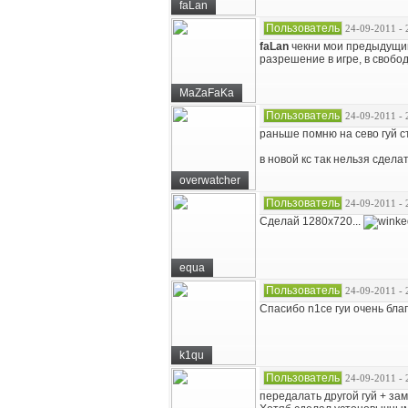
faLan
Пользователь
24-09-2011 - 
faLan
чекни мои предыдущии
разрешение в игре, в свобо
MaZaFaKa
Пользователь
24-09-2011 - 
раньше помню на сево гуй с
в новой кс так нельзя сдела
overwatcher
Пользователь
24-09-2011 - 
Сделай 1280х720...
equa
Пользователь
24-09-2011 - 
Спасибо n1ce гуи очень благ
k1qu
Пользователь
24-09-2011 - 
передалать другой гуй + за