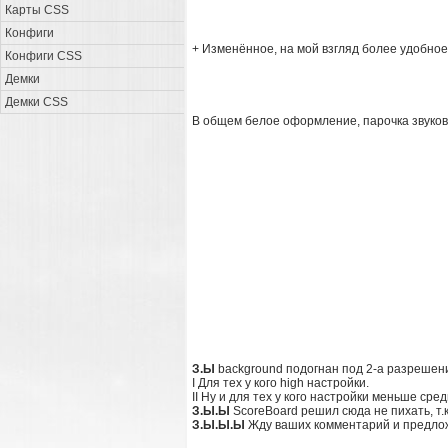
Карты CSS
Конфиги
+ Изменённое, на мой взгляд более удобное
Конфиги CSS
Демки
Демки CSS
В общем белое оформление, парочкa звуко
З.Ы
background подогнан под 2-а разрешен
I Для тех у кого high настройки.
II Ну и для тех у кого настройки меньше сред
З.Ы.Ы
ScoreBoard решил сюда не пихать, т.к
З.Ы.Ы.Ы
Жду ваших комментарий и предлож