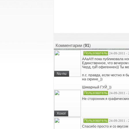
Комментарии (
91
)
Пользователь
24-09-2011 - 
ААаА!!! пока публиковала но
Единственное, что вечером 
Черд, гуЙ офигеннен)) Ты м
Nu-nu
п.с. правда, если честно я 
на скрине_))
Шикарный ГУЙ_))
Пользователь
24-09-2011 - 
Не сторонник я графических
Xoxol
Пользователь
24-09-2011 - 
Спасибо просто и со вкусом 1