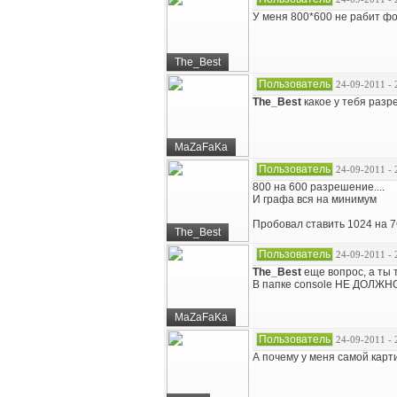
У меня 800*600 не рабит ф
The_Best
Пользователь
24-09-2011 - 
The_Best
какое у тебя разр
MaZaFaKa
Пользователь
24-09-2011 - 
800 на 600 разрешение....
И графа вся на минимум
Пробовал ставить 1024 на 7
The_Best
Пользователь
24-09-2011 - 
The_Best
еще вопрос, а ты 
В папке console НЕ ДОЛЖНО б
MaZaFaKa
Пользователь
24-09-2011 - 
А почему у меня самой ка