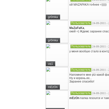
ой MAZAFAKA то4нее =)))))
gr0mka
Пользователь
24-09-2011 - 
MaZaFaKa
,
окей =) Ждемс заранее спаси
gr0mka
Пользователь
24-09-2011 - 
у меня вообше стало в конт
uq1
Пользователь
24-09-2011 - 
Напомните мне plz какой фа
Ну и корень их...
Заранее спасибо!
mEzOn
Пользователь
24-09-2011 - 
mEzOn
папка resource и та