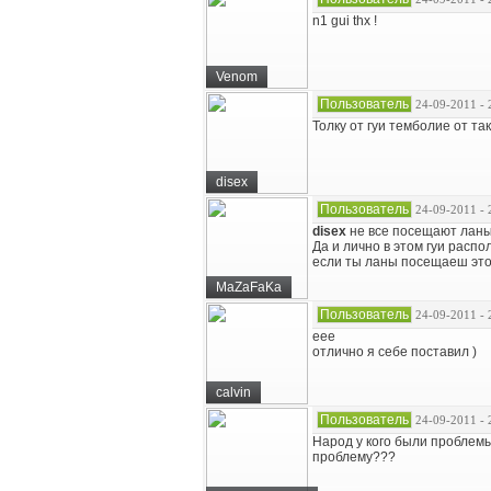
n1 gui thx !
Venom
Пользователь
24-09-2011 - 
Толку от гуи темболие от так
disex
Пользователь
24-09-2011 - 
disex
не все посещают ланы
Да и лично в этом гуи распо
если ты ланы посещаеш это
MaZaFaKa
Пользователь
24-09-2011 - 
еее
отлично я себе поставил )
calvin
Пользователь
24-09-2011 - 
Народ у кого были проблемы
проблему???