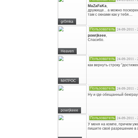
MaZaFaKa
,
дружище... а можно поскорее.
там с окнами как у тебя....
gr0mka
Пользователь
24-09-2011 - 
powrjkeee
,
Спасибо.
Heaven
Пользователь
24-09-2011 - 
как вернуть строку "достиже
MATPOC
Пользователь
24-09-2011 - 
Ну и где обещанный бекгра
powrjkeee
Пользователь
24-09-2011 - 
У меня на компе, причем уже
пишите своё разрешение в 