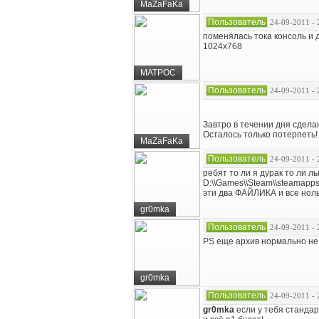
MaZaFaKa
Пользователь
24-09-2011 - 
поменялась тока консоль и 
1024x768
MATPOC
Пользователь
24-09-2011 - 
Завтро в течении дня сделаю
Осталось только потерпеть!
MaZaFaKa
Пользователь
24-09-2011 - 
ребят то ли я дурак то ли л
D:\\Games\\Steam\\steamapps\\
эти два ФАЙЛИКА и все ноль
gr0mka
Пользователь
24-09-2011 - 
PS еще архив нормально не
gr0mka
Пользователь
24-09-2011 - 
gr0mka
если у тебя стандар