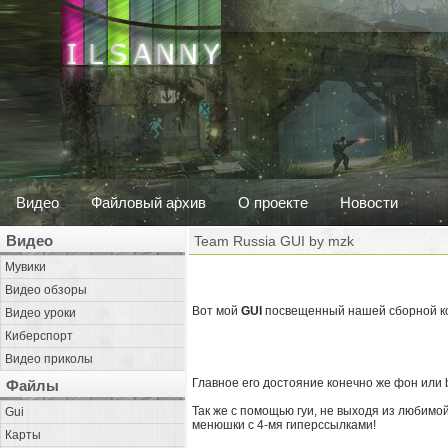
Видео
Файловый архив
О проекте
Новости
Видео
Team Russia GUI by mzk
Мувики
Видео обзоры
Вот мой
GUI
посвещенный нашей сборной к
Видео уроки
Киберспорт
Видео приколы
Главное его достояние конечно же фон или b
Файлы
Так же с помощью гуи, не выходя из любимой
Gui
менюшки с 4-мя гиперссылками!
Карты