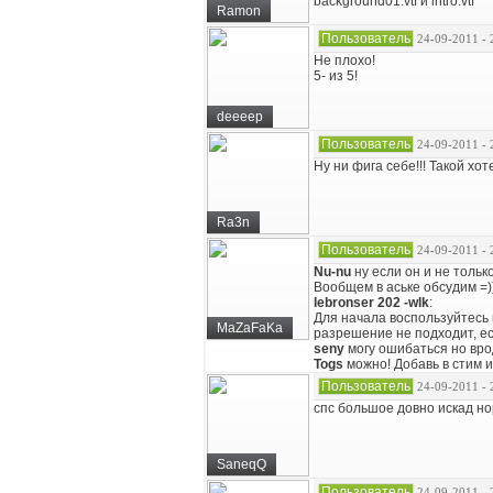
background01.vtf и intro.vtf
Ramon
Пользователь
24-09-2011 - 
Не плохо!
5- из 5!
deeeep
Пользователь
24-09-2011 - 
Ну ни фига себе!!! Такой хо
Ra3n
Пользователь
24-09-2011 - 
Nu-nu
ну если он и не тольк
Вообщем в аське обсудим =)
lebronser
202
-wlk
:
Для начала воспользуйтесь
MaZaFaKa
разрешение не подходит, ес
seny
могу ошибаться но врод
Togs
можно! Добавь в стим и
Пользователь
24-09-2011 - 
спс большое довно искад но
SaneqQ
Пользователь
24-09-2011 - 