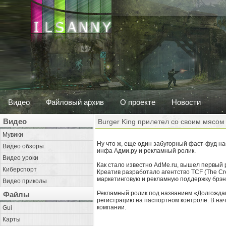
Видео
Файловый архив
О проекте
Новости
Видео
Burger King прилетел со своим мясом
Мувики
Ну что ж, еще один забугорный фаст-фуд на
Видео обзоры
инфа Адми.ру и рекламный ролик.
Видео уроки
Как стало известно AdMe.ru, вышел первый р
Киберспорт
Креатив разработало агентство TCF (The Cre
маркетинговую и рекламную поддержку брэнд
Видео приколы
Рекламный ролик под названием «Долгожда
Файлы
регистрацию на паспортном контроле. В на
компании.
Gui
Карты