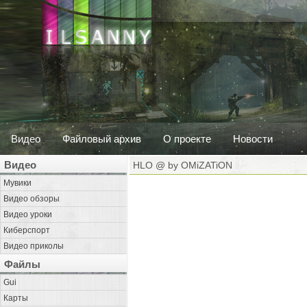
Видео
Файловый архив
О проекте
Новости
Видео
HLO @ by OMiZATiON
Мувики
Видео обзоры
Видео уроки
Киберспорт
Видео приколы
Файлы
Gui
Карты