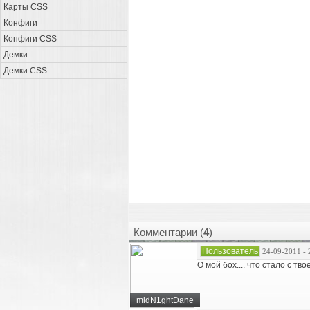
Карты CSS
Конфиги
Конфиги CSS
Демки
Демки CSS
Комментарии (
4
)
Пользователь
24-09-2011 - 
О мой бох.... что стало с т
midN1ghtDane