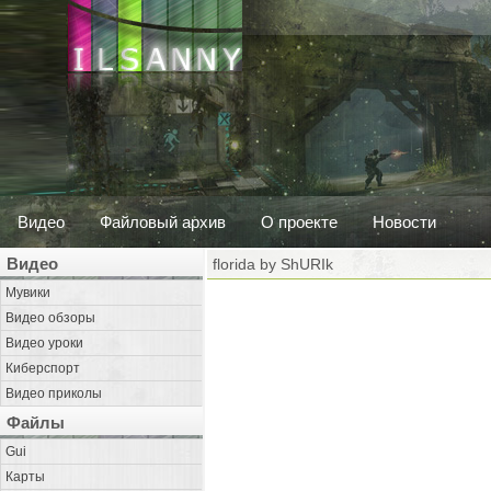
Видео
Файловый архив
О проекте
Новости
Видео
florida by ShURIk
Мувики
Видео обзоры
Видео уроки
Киберспорт
Видео приколы
Файлы
Gui
Карты