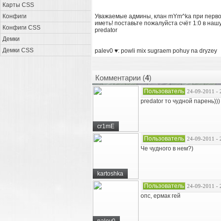
Карты CSS
Конфиги
Уважаемые админы, клан mYm^ka при первом
иметь! поставьте пожалуйста счёт 1:0 в нашу
Конфиги CSS
predator
Демки
Демки CSS
palev0 ♥: powli mix sugraem pohuy na dryzey
Комментарии (
4
)
Пользователь
24-09-2011 - 
predator то чудной парень)))
cr1mE
Пользователь
24-09-2011 - 
Че чудного в нем?)
kartoshka
Пользователь
24-09-2011 - 
опс, ермак гей