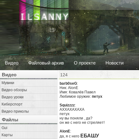
Видео
Файловый архив
О проекте
Новости
Видео
124
Мувики
barb0seG
:
Ник: AlonE
Видео обзоры
Имя: Ковалёв Павел
Любимое оружие:
петух
Видео уроки
Киберспорт
Squizzzz
:
AXXAXAXAXA
Видео приколы
петух
ну вы поняли , да?
Файлы
он же с него не стреляет!
Gui
AlonE
:
Карты
ЕБАШУ
да, я с него