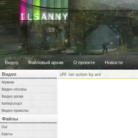
Видео
Файловый архив
О проекте
Новости
Видео
zRf. lan action by ant
Мувики
Видео обзоры
Видео уроки
Киберспорт
Видео приколы
Файлы
Gui
Карты