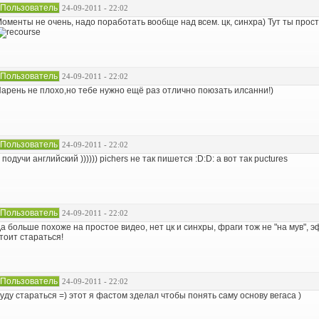
Пользователь
24-09-2011 - 22:02
оменты не очень, надо поработать вообще над всем. цк, синхра) Тут ты прос
Пользователь
24-09-2011 - 22:02
арень не плохо,но тебе нужно ещё раз отлично поюзать илсанни!)
Пользователь
24-09-2011 - 22:02
 подучи английский )))))) pichers не так пишется :D:D: а вот так puctures
Пользователь
24-09-2011 - 22:02
а больше похоже на простое видео, нет цк и синхры, фраги тож не "на мув", э
тоит стараться!
Пользователь
24-09-2011 - 22:02
уду стараться =) этот я фастом зделал чтобы понять саму основу вегаса )