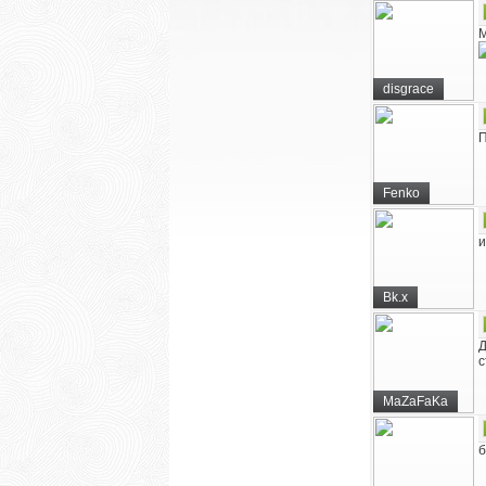
М
disgrace
П
Fenko
и
Bk.x
Д
с
MaZaFaKa
б