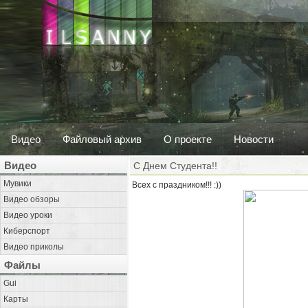
Видео
Файловый архив
О проекте
Новости
Видео
С Днем Студента!!
Мувики
Всех с праздником!!! :))
Видео обзоры
Видео уроки
Киберспорт
Видео приколы
Файлы
Gui
Карты