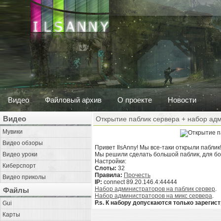
Видео
Файловый архив
О проекте
Новости
Видео
Открытие паблик сервера + набор адм
Мувики
Видео обзоры
Привет IlsAnny! Мы все-таки открыли паблик!
Видео уроки
Мы решили сделать большой паблик, для б
Настройки:
Киберспорт
Слоты:
32
Правила:
Прочесть
Видео приколы
IP:
connect 89.20.146.4:44444
Набор администраторов на паблик сервер
.
Файлы
Набор администраторов на микс сервера
.
P.s. К набору допускаются только зареги
Gui
Карты