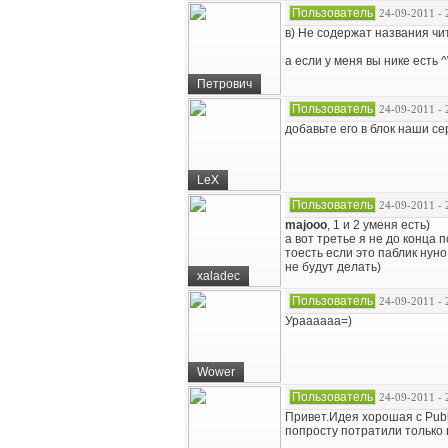
Пользователь
24-09-2011 - 
в) Не содержат названия чи
а если у меня вы нике есть 
Петрович
Пользователь
24-09-2011 - 
добавьте его в блок наши с
LeX
Пользователь
24-09-2011 - 
majooo
, 1 и 2 уменя есть)
а вот третье я не до конца 
тоесть если это паблик нун
не будут делать)
xaladec
Пользователь
24-09-2011 - 
Ураааааа=)
Wower
Пользователь
24-09-2011 - 
Привет.Идея хорошая с Public
попросту потратили только 