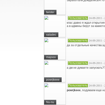
Заработали,дождались!А то
twister
Пользователь
24-09-2011 - 
клас давно я ждал открытия
а в админы берут за какиет
xaladec
Пользователь
24-09-2011 - 
да за отдельные качества:а
majooo
Пользователь
24-09-2011 - 
а дм не думаете запускать?
powrjkeee
Пользователь
24-09-2011 - 
powrjkeee
, подумаем еще н
Nu-nu