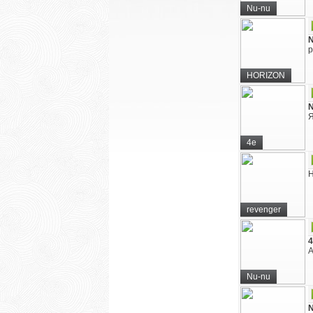
Nu-nu
N
р
HORIZON
N
Я
4e
Н
revenger
4
А
Nu-nu
N