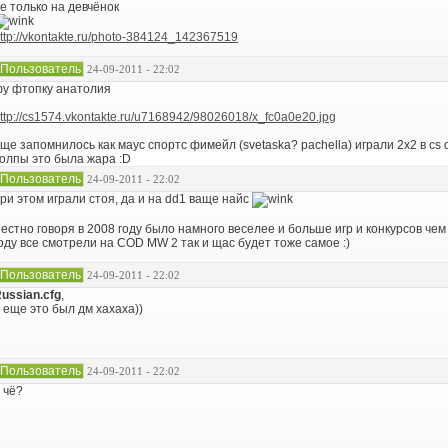
е только на девчёнок
ttp://vkontakte.ru/photo-384124_142367519
Пользователь
24-09-2011 - 22:02
у фтопку анатолия
ttp://cs1574.vkontakte.ru/u7168942/98026018/x_fc0a0e20.jpg
ще запомнилось как маус спортс фимейл (svetaska? pachella) играли 2x2 в cs
олпы это была жара :D
Пользователь
24-09-2011 - 22:02
ри этом играли стоя, да и на dd1 ваще найс
естно говоря в 2008 году было намного веселее и больше игр и конкурсов чем 
оду все смотрели на COD MW 2 так и щас будет тоже самое :)
Пользователь
24-09-2011 - 22:02
ussian.cfg
,
 еще это был дм хахаха))
Пользователь
24-09-2011 - 22:02
 чё?