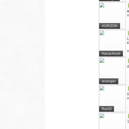
m
п
HORIZON
К
п
HanacHucb
d
revenger
б
п
RazGI
Э