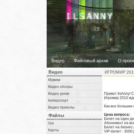
Видео
Файловый архив
О прое
Видео
ИГРОМИР 201
Мувики
Видео обзоры
Видео уроки
Привет IlsAnny! 
Игромир 2010 жде
Киберспорт
Как все большие 
Видео приколы
Цена вопроса:
Файлы
Билет на один ден
Абонемент на все 
Gui
Билет на бизнес-
Карты
VIP-билет - 3000 