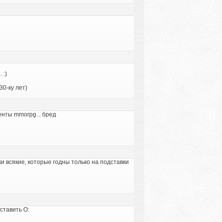
 :)
0-ку лет)
енты mmorpg... бред
ки всякие, которые годны только на подставки
ставить O: