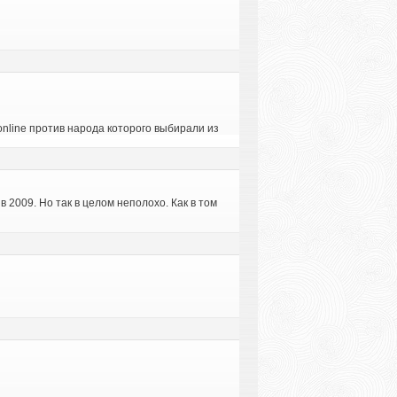
 online против народа которого выбирали из
в 2009. Но так в целом неполохо. Как в том