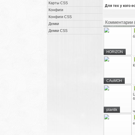
Карты CSS
Для тех у кого 
Конфиги
Конфиги CSS
Комментарии 
Демки
Демки CSS
б
HORIZON
К
CAuMOH
Ц
б
plantik
ч
е