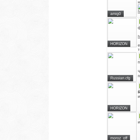
н
h
amig0
ф
h
HORIZON
е
т
п
Ч
г
Russian.cfg
R
и
HORIZON
и
moroz_off