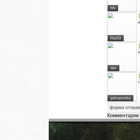
hN
а
RazGI
я
riko
т
gidroponika
форма отправ
Комментарии 