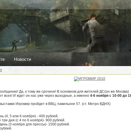
кте
Новости
0
Сообщение! Да, к тому же срочное! В основном для жителей ДС(он же Москва)
т всех! И ждет он нас уже через выходные, а именно
4-6 ноября с 10-00 до 1
выставки Игромир пройдет в ВВЦ, павильоне 57. (ст. Метро ВДНХ)
ь (4, 5 или 6 ноября) - 400 рублей.
три дня (c 4 по 6 ноября)- 900 рублей.
день (3 ноября для прессы)- 1500 рублей.
рублей.