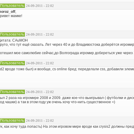
Пользователь
24-09-2011 - 22:02
oroz_off
,
ривет мамке!
Пользователь
24-09-2011 - 22:02
Цитата: CAuMOH
руто, что тут ещё сказать. Лет через 40 и до Владивостока доберётся игромир.
отешил мое самолюбие сейчас,до Волгограда игромир добереться уже через 3
Пользователь
24-09-2011 - 22:02
d2 вроде тоже был) и вообще, cs online бред: переделали css, добавили элем
Пользователь
24-09-2011 - 22:02
ыл 2 раза на игромире 2008 и 2009. даже кое-что выигрывал ( футболки и дис
од чашки) а так в этом году уж очень хочу что-нить существенное =)
Пользователь
24-09-2011 - 22:02
х, как хочу туда попасть) На этом игровом мире вроде как crysis2 должны пред