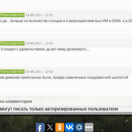
Пользователь
24-09-2011 - 22:02
х да... больше по количеству стендов и и мероприятиям был ИМ в 2008г. а в 200
Пользователь
24-09-2011 - 22:02
 б сходил с удовольствием, да вот живу далековато....
Пользователь
24-09-2011 - 22:02
ам девчонки прикольные были, правда замученные неадекватной школотой
ки комментария
могут писать только авторизированные пользователи