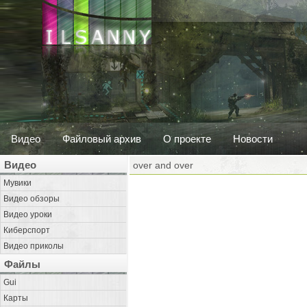
Видео
Файловый архив
О проекте
Новости
Видео
over and over
Мувики
Видео обзоры
Видео уроки
Киберспорт
Видео приколы
Файлы
Gui
Карты