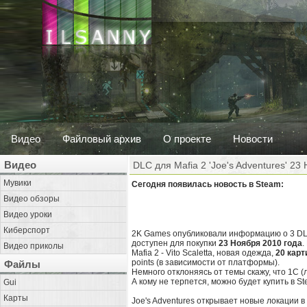
Видео
Файловый архив
О проекте
Новости
Видео
DLC для Mafia 2 'Joe's Adventures' 23
Мувики
Сегодня появилась новость в Steam:
Видео обзоры
Видео уроки
Киберспорт
2K Games опубликовали информацию о 3 DLC 
доступен для покупки
23 Ноября 2010 года
.
Видео приколы
Mafia 2 - Vito Scaletta, новая одежда,
20 карт
points (в зависимости от платформы).
Файлы
Немного отклоняясь от темы скажу, что 1C (л
А кому не терпется, можно будет купить в St
Gui
Карты
Joe's Adventures открывает новые локации в