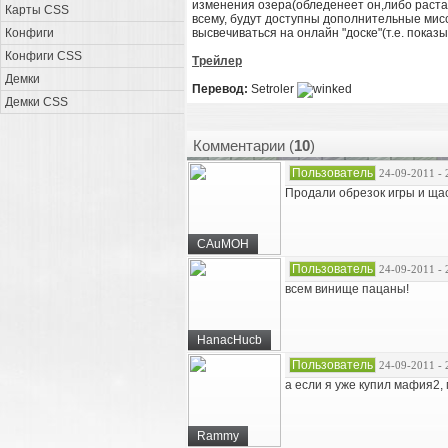
изменения озера(обледенеет он,либо растае
Карты CSS
всему, будут доступны дополнительные мисс
Конфиги
высвечиваться на онлайн "доске"(т.е. показы
Конфиги CSS
Трейлер
Демки
Перевод:
Setroler
Демки CSS
Комментарии (
10
)
Пользователь
24-09-2011 - 
Продали обрезок игры и щас
CAuMOH
Пользователь
24-09-2011 - 
всем винище пацаны!
HanacHucb
Пользователь
24-09-2011 - 
а если я уже купил мафия2,
Rammy