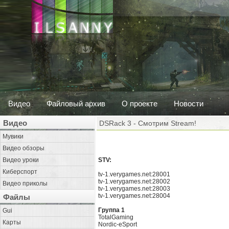
Видео
Файловый архив
О проекте
Новости
Видео
DSRack 3 - Смотрим Stream!
Мувики
Видео обзоры
Видео уроки
STV:
Киберспорт
tv-1.verygames.net:28001
tv-1.verygames.net:28002
Видео приколы
tv-1.verygames.net:28003
tv-1.verygames.net:28004
Файлы
Группа 1
Gui
TotalGaming
Карты
Nordic-eSport