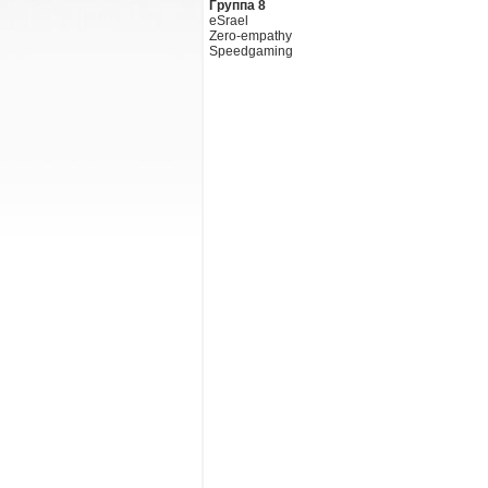
Группа 8
eSrael
Zero-empathy
Speedgaming