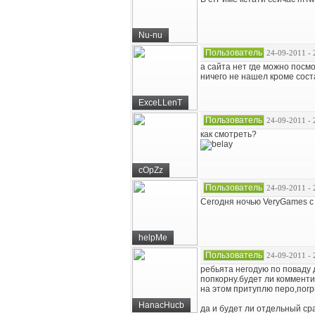
Nu-nu
Пользователь
24-09-2011 - 
а сайта нет где можно посмо
ничего не нашел кроме сост
ExceLLenT
Пользователь
24-09-2011 - 
как смотреть?
cOpZz
Пользователь
24-09-2011 - 
Сегодня ночью VeryGames с к
helpMe
Пользователь
24-09-2011 - 
ребьята негодую по поваду 
попкорну.будет ли комменти
на этом притуплю перо,погр
HanacHucb
да и будет ли отдельный ср