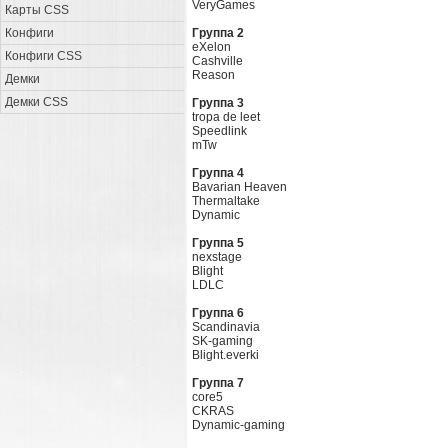
VeryGames
Карты CSS
Конфиги
Группа 2
eXelon
Конфиги CSS
Cashville
Reason
Демки
Демки CSS
Группа 3
tropa de leet
Speedlink
mTw
Группа 4
Bavarian Heaven
Thermaltake
Dynamic
Группа 5
nexstage
Blight
LDLC
Группа 6
Scandinavia
SK-gaming
Blight.everki
Группа 7
core5
CKRAS
Dynamic-gaming