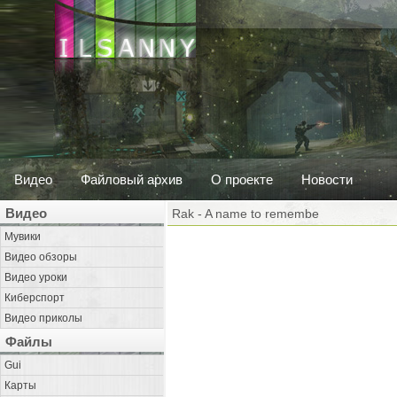
Видео
Файловый архив
О проекте
Новости
Видео
Rak - A name to remembe
Мувики
Видео обзоры
Видео уроки
Киберспорт
Видео приколы
Файлы
Gui
Карты