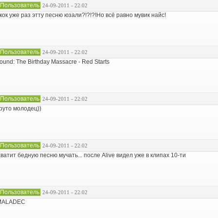
Пользователь
24-09-2011 - 22:02
кок уже раз этту песню юзали?!?!?!Но всё равно мувик найс!
Пользователь
24-09-2011 - 22:02
ound: The Birthday Massacre - Red Starts
Пользователь
24-09-2011 - 22:02
руто молодец))
Пользователь
24-09-2011 - 22:02
ватит бедную песню мучать... после Alive видел уже в клипах 10-ти
Пользователь
24-09-2011 - 22:02
MALADEC