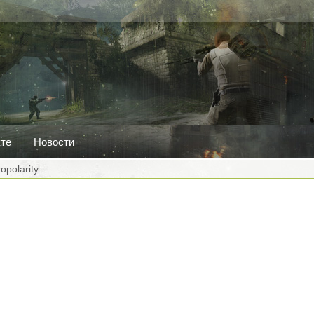
кте
Новости
opolarity