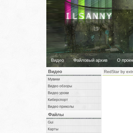
Видео
Файловый архив
О прое
Видео
RedStar by extr
Мувики
Видео обзоры
Видео уроки
Киберспорт
Видео приколы
Файлы
Gui
Карты