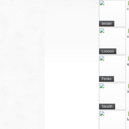
с
twister
s
Looooo
к
Fenko
Х
Stealth