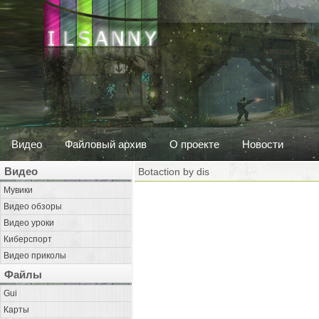
Видео
Файловый архив
О проекте
Новости
Видео
Botaction by dis
Мувики
Видео обзоры
Видео уроки
Киберспорт
Видео приколы
Файлы
Gui
Карты