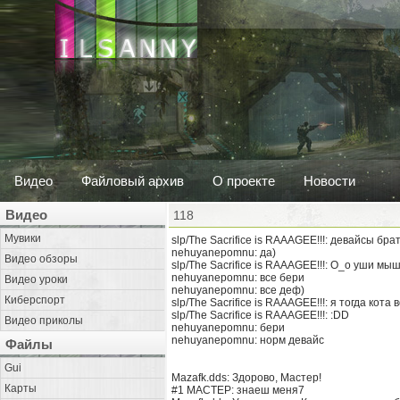
Видео
Файловый архив
О проекте
Новости
Видео
118
Мувики
slp/The Sacrifice is RAAAGEE!!!: девайсы бра
nehuyanepomnu: да)
Видео обзоры
slp/The Sacrifice is RAAAGEE!!!: О_о уши м
nehuyanepomnu: все бери
Видео уроки
nehuyanepomnu: все деф)
Киберспорт
slp/The Sacrifice is RAAAGEE!!!: я тогда кота
slp/The Sacrifice is RAAAGEE!!!: :DD
Видео приколы
nehuyanepomnu: бери
nehuyanepomnu: норм девайс
Файлы
Gui
Mazafk.dds: Здорово, Мастер!
Карты
#1 MACTEP: знаеш меня7