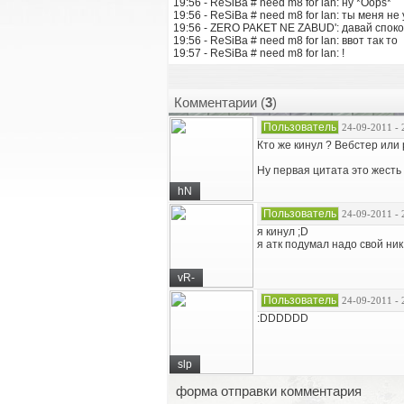
19:56 - ReSiBa # need m8 for lan: ну
*Oops*
19:56 - ReSiBa # need m8 for lan: ты меня н
19:56 - ZERO PAKET NE ZABUD': давай спок
19:56 - ReSiBa # need m8 for lan: ввот так то
19:57 - ReSiBa # need m8 for lan: !
Комментарии (
3
)
Пользователь
24-09-2011 - 
Кто же кинул ? Вебстер или
Ну первая цитата это жесть 
hN
Пользователь
24-09-2011 - 
я кинул ;D
я атк подумал надо свой н
vR-
Пользователь
24-09-2011 - 
:DDDDDD
slp
форма отправки комментария