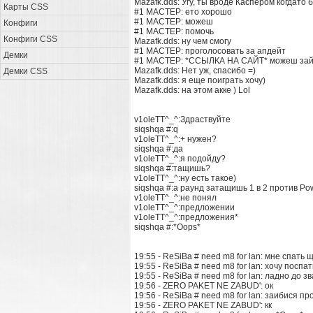
Mazafk.dds: Угу, ты вроде Каспером когдато 
Карты CSS
#1 MACTEP: ето хорошо
#1 MACTEP: можеш
Конфиги
#1 MACTEP: помочь
Конфиги CSS
Mazafk.dds: ну чем смогу
#1 MACTEP: проголосовать за апдейт
Демки
#1 MACTEP: *ССЫЛКА НА САЙТ* можеш зайт
Mazafk.dds: Нет уж, спасибо =)
Демки CSS
Mazafk.dds: я еще поиграть хочу)
Mazafk.dds: на этом акке ) Lol
v1oleTT^_^:Здраствуйте
siqshqa #:q
v1oleTT^_^:+ нужен?
siqshqa #:да
v1oleTT^_^:я подойду?
siqshqa #:тащишь?
v1oleTT^_^:ну есть такое)
siqshqa #:а раунд затащишь 1 в 2 против P
v1oleTT^_^:не понял
v1oleTT^_^:предложении
v1oleTT^_^:предложения*
siqshqa #:
*Oops*
19:55 - ReSiBa # need m8 for lan: мне спать 
19:55 - ReSiBa # need m8 for lan: хочу поспат
19:55 - ReSiBa # need m8 for lan: ладно до з
19:56 - ZERO PAKET NE ZABUD': ок
19:56 - ReSiBa # need m8 for lan: заибися 
19:56 - ZERO PAKET NE ZABUD': кк