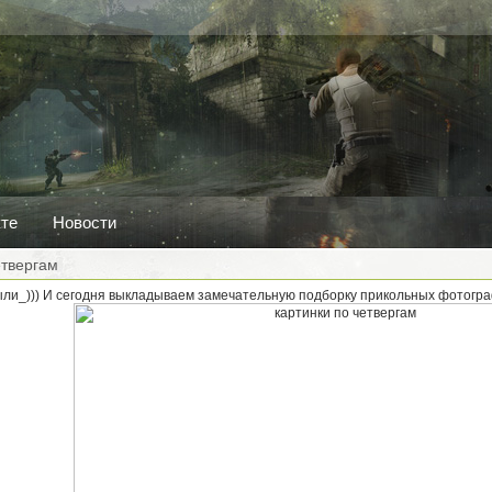
кте
Новости
етвергам
ыли_))) И сегодня выкладываем замечательную подборку прикольных фотогра