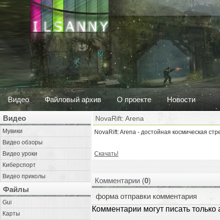
Видео
Файловый архив
О проекте
Новости
Видео
NovaRift: Arena
Мувики
NovaRift: Arena - достойная космическая стр
Видео обзоры
Видео уроки
Скачать!
Киберспорт
Видео приколы
Комментарии (
0
)
Файлы
форма отправки комментария
Gui
Комментарии могут писать только
Карты