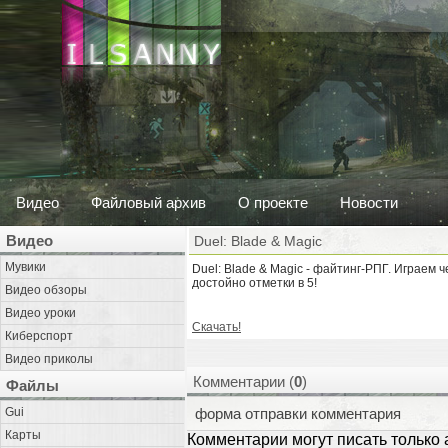
Видео
Файловый архив
О проекте
Новости
Видео
Duel: Blade & Magic
Мувики
Duel: Blade & Magic - файтинг-РПГ. Играем 
достойно отметки в 5!
Видео обзоры
Видео уроки
Скачать!
Киберспорт
Видео приколы
Комментарии (
0
)
Файлы
Gui
форма отправки комментария
Карты
Комментарии могут писать только